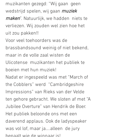
muzikanten gezegd: “Wij gaan  geen 
wedstrijd spelen, wij gaan 
muziek 
maken
”. Natuurlijk, we hadden  niets te 
verliezen. Wij zouden wel zien hoe het 
uit zou pakken!!
Voor veel toehoorders was de 
brassbandsound weinig of niet bekend, 
maar in de volle zaal wisten de 
Ulicotense  muzikanten het publiek te 
boeien met hun muziek!
Nadat er ingespeeld was met “March of 
the Cobblers” werd  “Cambridgeshire 
Impressions” van Rieks van der Velde 
ten gehore gebracht. We sloten af met “A 
Jubilee Overture” van Hendrik de Boer. 
Het publiek beloonde ons met een 
daverend applaus. Ook de ladyspeaker 
was vol lof, maar ja….alleen  de jury 
bepaalt wie de winnaar is!