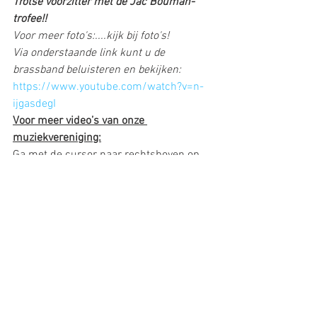
Trotse voorzitter met de Jac Bouman-
trofee!!
Voor meer foto's:....kijk bij foto's!
Via onderstaande link kunt u de 
brassband beluisteren en bekijken:
https://www.youtube.com/watch?v=n-
ijgasdegI
Voor meer video’s van onze 
muziekvereniging:
Ga met de cursor naar rechtsboven op 
het 
driehoekje
  (onder de F van 
Facebook). Je krijgt dan een balkje 
“Follow via youtube”. Klik daarop en je 
kunt meer  video’s van onze 
muziekvereniging bekijken en 
beluisteren!