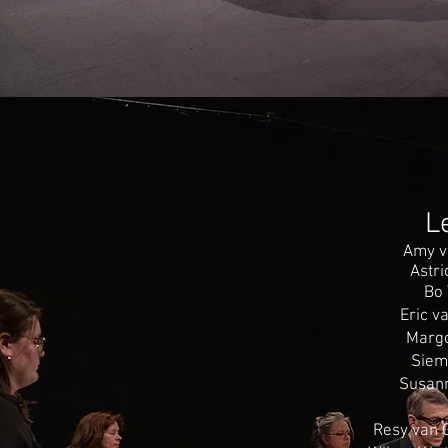
L
Amy v
Astr
Bo
Eric v
Margo
Siem
Susan
Resy van 