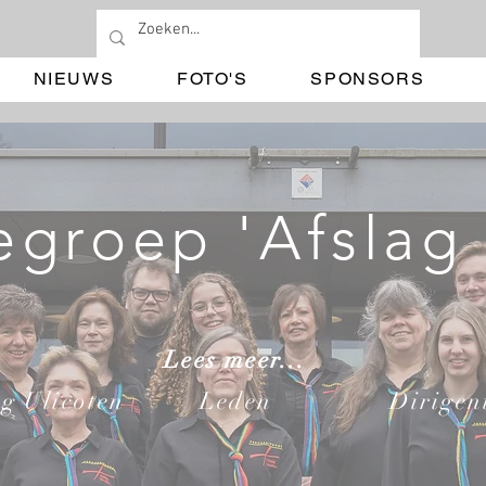
NIEUWS
FOTO'S
SPONSORS
egroep 'Afslag 
Lees meer...
g Ulicoten
Leden
Dirigen