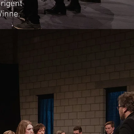
irigent
inne.