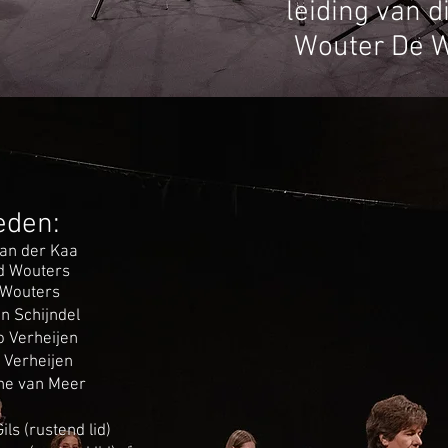
leiding van d
Wouter De W
eden:
an der Kaa
id Wouters
 Wouters
an Schijndel
 Verheijen
 Verheijen
ne van Meer
G
ils (rustend lid)