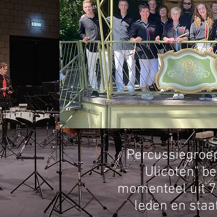
Percussiegroep
Ulicoten" be
momenteel uit 7
leden en staa