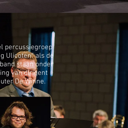
l percussiegroep
ag Ulicoten" als de
band staan onder
ding van dirigent
uter De Winne.