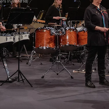
rs (rustend lid)