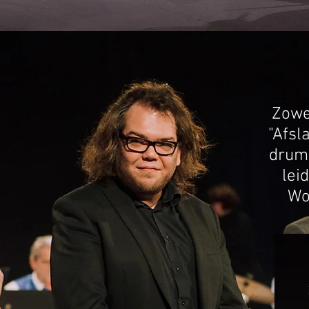
Zowe
"Afsl
drum
lei
Wo