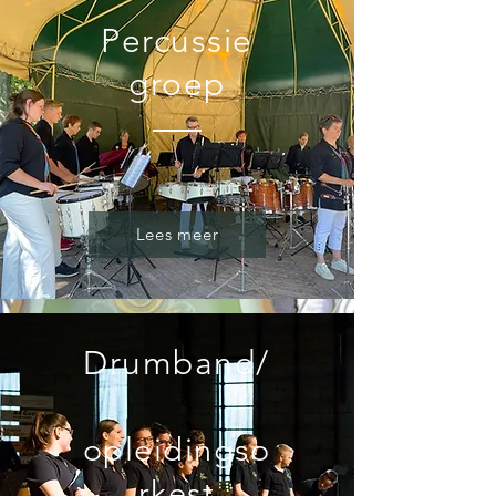
Percussie
groep
Lees meer
Drumband/
opleidingso
rkest