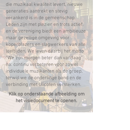
die muzikaal kwaliteit levert, nieuwe
generaties aantrekt en stevig
verankerd is in de gemeenschap.
Leden zijn met plezier en trots actief,
en de vereniging biedt een ambitieuze
maar gezellige omgeving voor
koperblazers en slagwerkers van alle
leeftijden. We leven daarbij het motto
“We zijn morgen beter dan vandaag”
na: continu verbeteren voor zowel
individuele muzikanten als de groep,
terwijl we de onderlinge band en de
verbinding met Ulicoten versterken.
Klik op onderstaande afbeelding om
het visiedocument te openen.